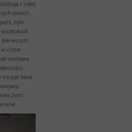
eżdżają z całej
nnych swoich
aźni, było
 wszelakich
w pierwszym
y w różne
jsza wystawa
iększości
inicjuje takie
wizjacji
ziała Dom
erenie.