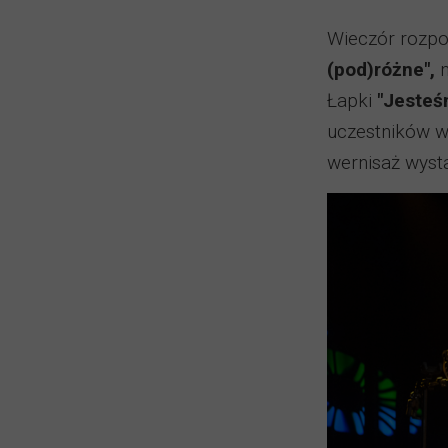
Wieczór rozpo
(pod)różne",
Łapki
"Jesteś
uczestników 
wernisaż wyst