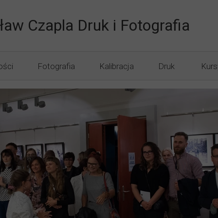
ław Czapla Druk i Fotografia
ości
Fotografia
Kalibracja
Druk
Kurs
Fotografia Informacje
Druk Galeryjny
Punkt Fotograficzny
Druk FineArt
Odbitki DryLab