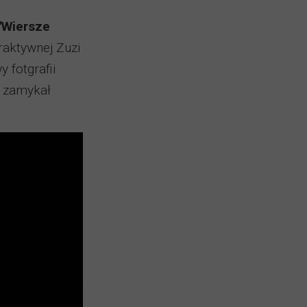
"Wiersze
raktywnej Zuzi
 fotgrafii
r zamykał