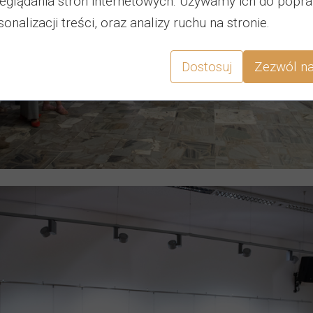
eglądania stron internetowych. Używamy ich do popra
onalizacji treści, oraz analizy ruchu na stronie.
Dostosuj
Zezwól na