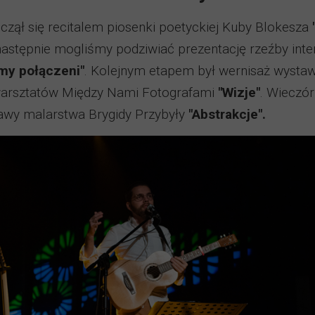
czął się recitalem piosenki poetyckiej Kuby Blokesza
następnie mogliśmy podziwiać prezentację rzeźby inte
my połączeni"
. Kolejnym etapem był wernisaż wystawy
warsztatów Między Nami Fotografami
"Wizje"
. Wieczó
awy malarstwa Brygidy Przybyły
"Abstrakcje".