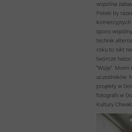
wspólna zabawa
Polski by raze
komercyjnych d
sporo wspólny
technik alter
roku to nikt n
twórcze histo
"Wizje". Moim
uczestników. N
projekty w Do
fotografii w 
Kultury Chwało