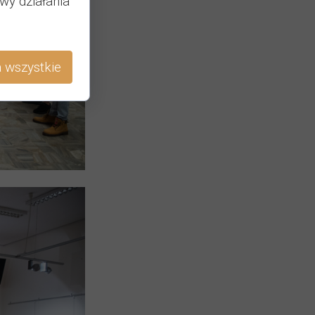
wy działania
 wszystkie