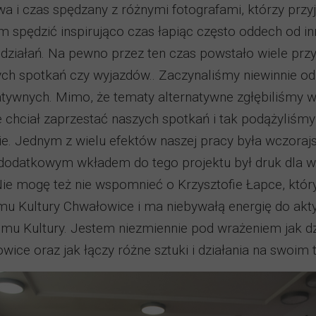
 i czas spędzany z różnymi fotografami, którzy przyj
m spędzić inspirująco czas łapiąc często oddech od i
ziałań. Na pewno przez ten czas powstało wiele przyj
ch spotkań czy wyjazdów.. Zaczynaliśmy niewinnie od
natywnych. Mimo, że tematy alternatywne zgłębiliśmy 
ie chciał zaprzestać naszych spotkań i tak podążyliśm
rie. Jednym z wielu efektów naszej pracy była wczora
 dodatkowym wkładem do tego projektu był druk dla w
ie mogę też nie wspomnieć o Krzysztofie Łapce, który 
mu Kultury Chwałowice i ma niebywałą energię do akty
Domu Kultury. Jestem niezmiennie pod wrażeniem jak d
wice oraz jak łączy różne sztuki i działania na swoim t