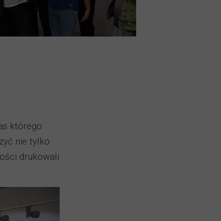
as którego
yć nie tylko
ości drukowali