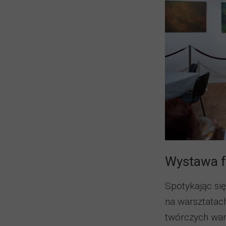
Wystawa fo
Spotykając się
na warsztatac
twórczych wars