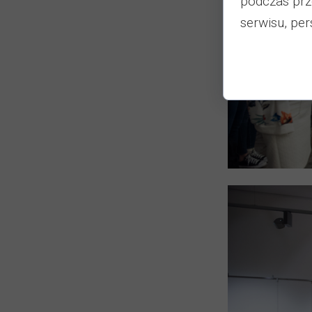
podczas prz
serwisu, pers