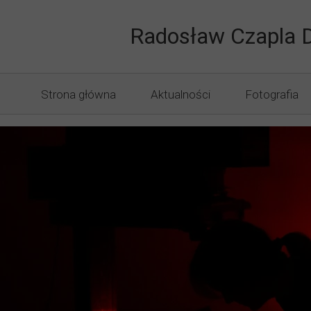
Druk Knuró
Radosław Czapla 
Strona główna
Aktualności
Fotografia
Fotografia I
Punkt Fotog