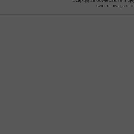
Dziękuję za odwiedzenie mojej
swoimi uwagami od