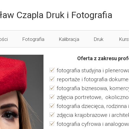
ław Czapla Druk i Fotografia
ości
Fotografia
Kalibracja
Druk
Kurs
Fotografia Informacje
Druk Galeryjny
Oferta z zakresu profe
Punkt Fotograficzny
Druk FineArt
fotografia studyjna i plenerow
reportaże i fotografia dokume
Odbitki DryLab
fotografia biznesowa, komerc
zdjęcia portretowe, okoliczn
fotografia dziecięca, rodzinn
zdjęcia krajobrazowe i archite
fotografia cyfrowa i analogow