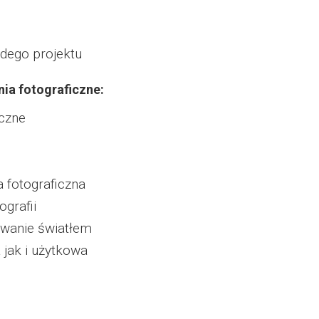
żdego projektu
nia fotograficzne:
iczne
a fotograficzna
ografii
owanie światłem
 jak i użytkowa