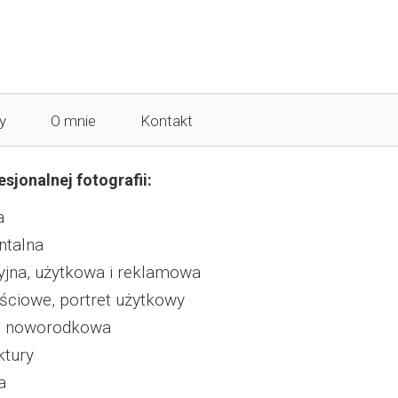
Knurów Warsztaty
y
O mnie
Kontakt
sjonalnej fotografii:
a
ntalna
yjna, użytkowa i reklamowa
ościowe, portret użytkowy
a i noworodkowa
ktury
a